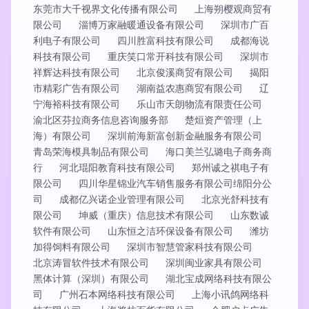
东莞市大千视界文化传播有限公司
上海朔樱观商贸有
限公司
淄博万家融暖通设备有限公司
深圳市广百
利电子有限公司
四川胜富科技有限公司
成都海说
科技有限公司
重庆笑口常开科技有限公司
深圳市
祥辉达科技有限公司
北京俊溪商贸有限公司
揭阳
市精彩广告有限公司
湖南益农惠商贸有限公司
辽
宁海裕科技有限公司
乐山市天朗物流有限责任公司
渝北区芬拉商务信息咨询服务部
楚烜资产管理（上
海）有限公司
深圳前海新富创新金融服务有限公司
青岛荣海模具制品有限公司
海口美兰弘璐电子商务商
行
河北琨阳教育科技有限公司
郑州诚之祺电子有
限公司
四川华星锦业汽车销售服务有限公司绵阳分公
司
成都亿兴诺企业管理有限公司
北京光舒科技有
限公司
坤威（重庆）信息技术有限公司
山东数诚
软件有限公司
山东恒之洁环保设备有限公司
潍坊
加得饲料有限公司
深圳市智慧管家科技有限公司
北京涛冒软件技术有限公司
深圳闽业家具有限公司
黑体计算（深圳）有限公司
湖北宝成网络科技有限公
司
广州石本网络科技有限公司
上海小讯鸽网络科