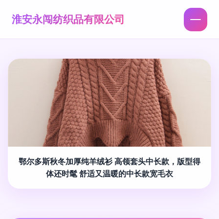
淮安永闯纺织品有限公司
鄂尔多斯秋冬加厚纯羊绒衫 高领套头中长款，版型得
体还时髦 舒适又温暖的中长款宽毛衣